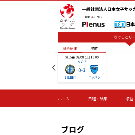
一般社団法人日本女子サッ
TOP
PARTNER
なでしこリー
試合結果
次節
00
第15節 08/08 (土) 16:00
ＡＧＦ
0
-
3
ベル
Ｓ世田谷
ニッパツ
試合結果
次節
00
第16節 09/06 (日) 15:00
第16節 09/05 (土) 15:00
第16節 09/05 (
ホーム
日程・結果
順位
津山
ニッパツ
石人の
-
-
-
体大
湯郷ベル
オルカ
ニッパツ
名古屋
静岡
ブログ