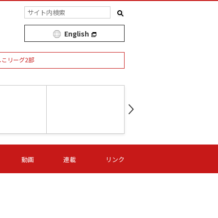
English
しこリーグ2部
第16節 09/05 (土) 15:00
第
ニッパツ
-
ニッパツ
名古屋
/06 (日) 15:00
第16節 09/06 (日) 15:00
第16節 09/05 (土) 15:00
第
動画
連載
リンク
オリプリ
津山
ニッパツ
-
-
-
Ｓ日体大
湯郷ベル
オルカ
ニッパツ
名古屋