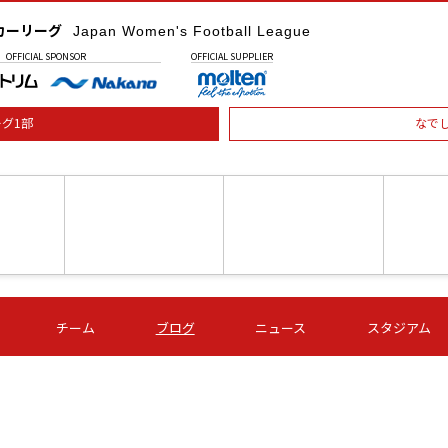
カーリーグ
Japan Women's Football League
OFFICIAL
SPONSOR
OFFICIAL
SUPPLIER
グ1部
なで
土) 15:00
第16節 09/05 (土) 16:00
第16節 09/05 (土) 17:00
第16節 09
チーム
ブログ
ニュース
スタジアム
星
ＡＧＦ
いちご
-
-
愛媛Ｌ
Ｓ世田谷
伊賀ＦＣ
ヴィアマ
Ａハリマ
Ｖ市原Ｌ