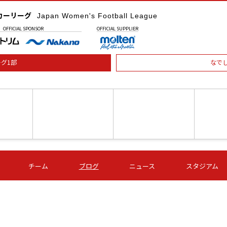
カーリーグ
Japan Women's Football League
OFFICIAL
SPONSOR
OFFICIAL
SUPPLIER
グ1部
なで
土) 15:00
第16節 09/05 (土) 16:00
第16節 09/05 (土) 17:00
第16節 09
チーム
ブログ
ニュース
スタジアム
星
ＡＧＦ
いちご
-
-
愛媛Ｌ
Ｓ世田谷
伊賀ＦＣ
ヴィアマ
Ａハリマ
Ｖ市原Ｌ