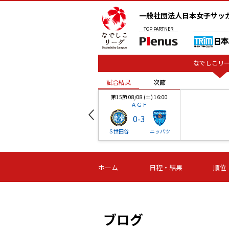
一般社団法人日本女子サッ
TOP
PARTNER
なでしこリー
試合結果
次節
00
第15節 08/08 (土) 16:00
ＡＧＦ
0
-
3
ベル
Ｓ世田谷
ニッパツ
試合結果
次節
00
第16節 09/06 (日) 15:00
第16節 09/05 (土) 15:00
第16節 09/05 (
ホーム
日程・結果
順位
津山
ニッパツ
石人の
-
-
-
体大
湯郷ベル
オルカ
ニッパツ
名古屋
静岡
ブログ