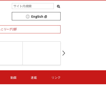
English
しこリーグ2部
第16節 09/05 (土) 15:00
第
ニッパツ
-
ニッパツ
名古屋
/06 (日) 15:00
第16節 09/06 (日) 15:00
第16節 09/05 (土) 15:00
第
動画
連載
リンク
オリプリ
津山
ニッパツ
-
-
-
Ｓ日体大
湯郷ベル
オルカ
ニッパツ
名古屋