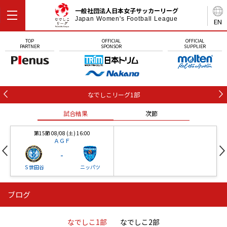
一般社団法人日本女子サッカーリーグ
Japan Women's Football League
EN
TOP
OFFICIAL
OFFICIAL
PARTNER
SPONSOR
SUPPLIER
なでしこリーグ1部
試合結果
次節
第15節 08/08 (土) 16:00
ＡＧＦ
-
Ｓ世田谷
ニッパツ
ブログ
第16節 09/05 (土) 15:00
第16節 09/05 (土) 15:00
試合結果
次節
ニッパツ
石人の星
-
-
なでしこ1部
なでしこ2部