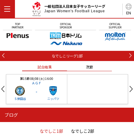
一般社団法人日本女子サッカーリーグ
Japan Women's Football League
EN
TOP
OFFICIAL
OFFICIAL
PARTNER
SPONSOR
SUPPLIER
なでしこリーグ1部
試合結果
次節
第15節 08/08 (土) 16:00
ＡＧＦ
-
Ｓ世田谷
ニッパツ
ブログ
第16節 09/05 (土) 15:00
第16節 09/05 (土) 15:00
試合結果
次節
ニッパツ
石人の星
-
-
なでしこ1部
なでしこ2部