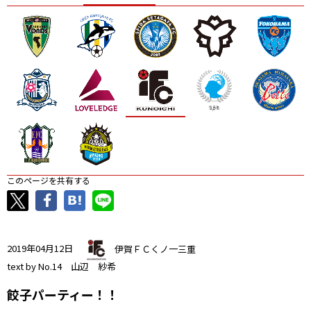
ニッパツ
名古屋
静岡
愛媛Ｌ
このページを共有する
2019年04月12日
伊賀ＦＣくノ一三重
text by No.14 山辺 紗希
餃子パーティー！！