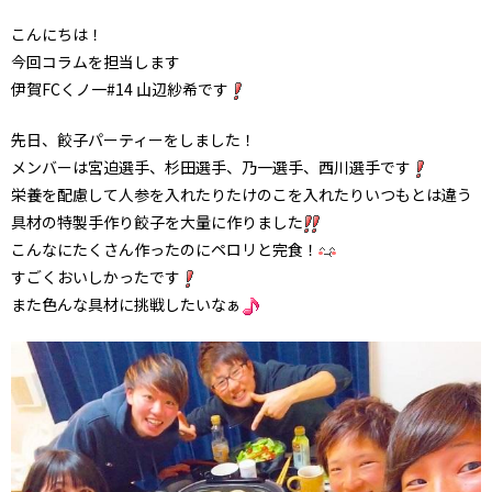
こんにちは！
今回コラムを担当します
伊賀FCくノ一#14 山辺紗希です
先日、餃子パーティーをしました！
メンバーは宮迫選手、杉田選手、乃一選手、西川選手です
栄養を配慮して人参を入れたりたけのこを入れたりいつもとは違う
具材の特製手作り餃子を大量に作りました
こんなにたくさん作ったのにペロリと完食！
すごくおいしかったです
また色んな具材に挑戦したいなぁ