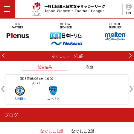
一般社団法人日本女子サッカーリーグ
Japan Women's Football League
EN
TOP
OFFICIAL
OFFICIAL
PARTNER
SPONSOR
SUPPLIER
なでしこリーグ1部
試合結果
次節
第15節 08/08 (土) 16:00
ＡＧＦ
-
Ｓ世田谷
ニッパツ
ブログ
第16節 09/05 (土) 15:00
第16節 09/05 (土) 15:00
試合結果
次節
ニッパツ
石人の星
-
-
なでしこ1部
なでしこ2部