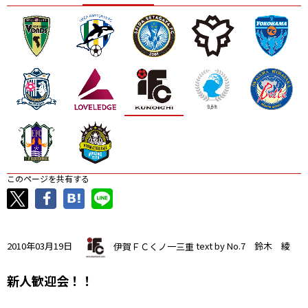
ニッパツ
名古屋
静岡
愛媛Ｌ
このページを共有する
2010年03月19日
伊賀ＦＣくノ一三重
text by No.7 鈴木 綾
新人歓迎会！！