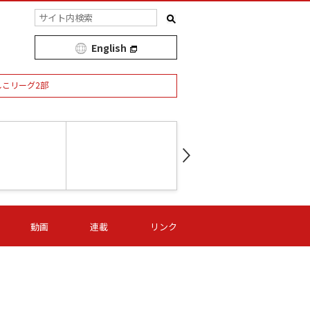
English
しこリーグ2部
第16節 09/05 (土) 15:00
第
ニッパツ
-
ニッパツ
名古屋
/06 (日) 15:00
第16節 09/06 (日) 15:00
第16節 09/05 (土) 15:00
第
動画
連載
リンク
オリプリ
津山
ニッパツ
-
-
-
Ｓ日体大
湯郷ベル
オルカ
ニッパツ
名古屋