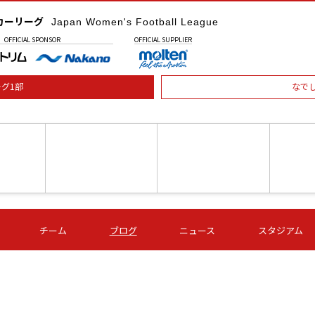
カーリーグ
Japan Women's Football League
OFFICIAL
SPONSOR
OFFICIAL
SUPPLIER
グ1部
なで
土) 15:00
第16節 09/05 (土) 16:00
第16節 09/05 (土) 17:00
第16節 09
チーム
ブログ
ニュース
スタジアム
星
ＡＧＦ
いちご
-
-
愛媛Ｌ
Ｓ世田谷
伊賀ＦＣ
ヴィアマ
Ａハリマ
Ｖ市原Ｌ