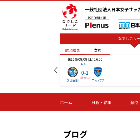
一般社団法人日本女子サッ
TOP
PARTNER
なでしこリー
試合結果
次節
00
第15節 08/08 (土) 16:00
ＡＧＦ
0
-
1
試合中
ベル
Ｓ世田谷
ニッパツ
試合結果
次節
00
第16節 09/06 (日) 15:00
第16節 09/05 (土) 15:00
第16節 09/05 (
ホーム
日程・結果
順位
津山
ニッパツ
石人の
-
-
-
体大
湯郷ベル
オルカ
ニッパツ
名古屋
静岡
ブログ