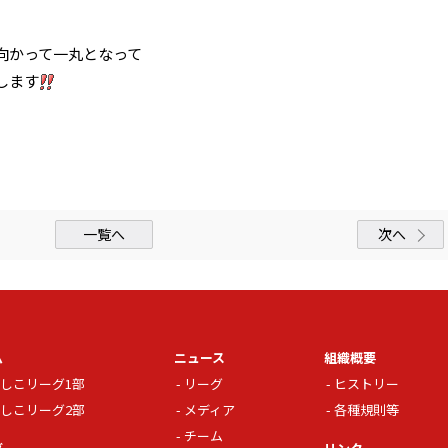
向かって一丸となって
します
一覧へ
次へ
ム
ニュース
組織概要
しこリーグ1部
リーグ
ヒストリー
しこリーグ2部
メディア
各種規則等
チーム