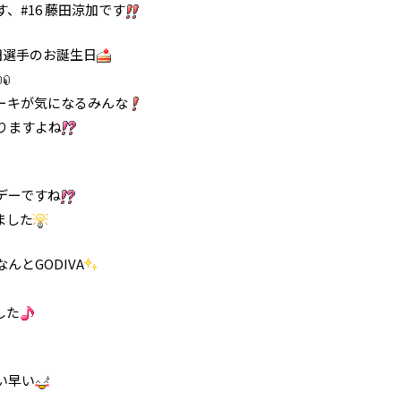
、#16 藤田涼加です
杉田選手のお誕生日
ーキが気になるみんな
りますよね
デーですね
ました
とGODIVA
した
い早い