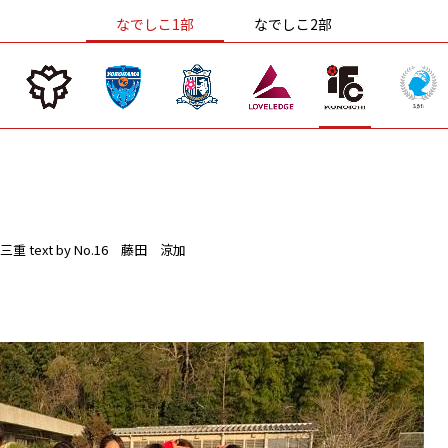
なでしこ1部
なでしこ2部
三重
text by No.16 藤田 涼加