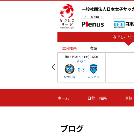
一般社団法人日本女子サッ
TOP
PARTNER
なでしこリー
試合結果
次節
00
第15節 08/08 (土) 16:00
ＡＧＦ
0
-
3
ベル
Ｓ世田谷
ニッパツ
試合結果
次節
00
第16節 09/06 (日) 15:00
第16節 09/05 (土) 15:00
第16節 09/05 (
ホーム
日程・結果
順位
津山
ニッパツ
石人の
-
-
-
体大
湯郷ベル
オルカ
ニッパツ
名古屋
静岡
ブログ