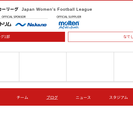
カーリーグ
Japan Women's Football League
OFFICIAL
SPONSOR
OFFICIAL
SUPPLIER
グ1部
なで
土) 15:00
第16節 09/05 (土) 16:00
第16節 09/05 (土) 17:00
第16節 09
チーム
ブログ
ニュース
スタジアム
星
ＡＧＦ
いちご
-
-
愛媛Ｌ
Ｓ世田谷
伊賀ＦＣ
ヴィアマ
Ａハリマ
Ｖ市原Ｌ