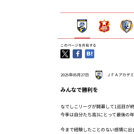
このページを共有する
2025年05月27日
ＪＦＡアカデミ
みんなで勝利を
なでしこリーグが開幕して1巡目が
今季は自分たち高3にとって最後の
今まで経験したことのない感情に出