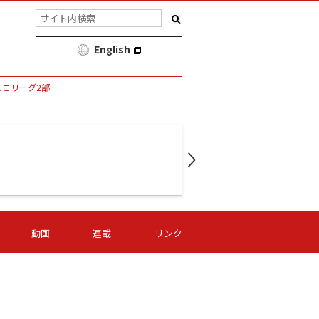
English
しこリーグ2部
第16節 09/05 (土) 15:00
第
ニッパツ
-
ニッパツ
名古屋
/06 (日) 15:00
第16節 09/06 (日) 15:00
第16節 09/05 (土) 15:00
第
動画
連載
リンク
オリプリ
津山
ニッパツ
-
-
-
Ｓ日体大
湯郷ベル
オルカ
ニッパツ
名古屋