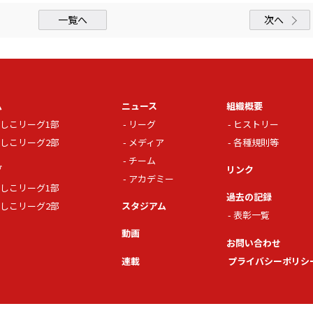
一覧へ
次へ
ム
ニュース
組織概要
しこリーグ1部
リーグ
ヒストリー
しこリーグ2部
メディア
各種規則等
チーム
グ
リンク
アカデミー
しこリーグ1部
過去の記録
しこリーグ2部
スタジアム
表彰一覧
動画
お問い合わせ
連載
プライバシーポリシ