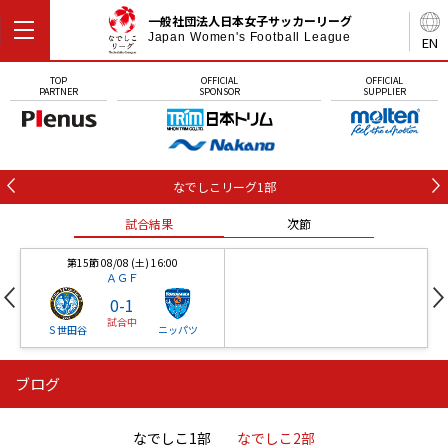
一般社団法人日本女子サッカーリーグ
Japan Women's Football League
EN
TOP
OFFICIAL
OFFICIAL
PARTNER
SPONSOR
SUPPLIER
なでしこリーグ1部
試合結果
次節
第15節 08/08 (土) 16:00
ＡＧＦ
0
-
1
試合中
Ｓ世田谷
ニッパツ
ブログ
第16節 09/05 (土) 15:00
第16節 09/05 (土) 15:00
試合結果
次節
ニッパツ
石人の星
-
-
なでしこ1部
なでしこ2部