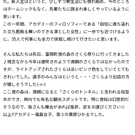
た。新入生はというと、少しずつ寮生活にも慣れ始め、今のところ
はホームシックもなく、先輩たちに囲まれ楽しくやっているように
思います。
この一年間、アカデミーのフィロソフィーである「自信に満ち溢れ
た立ち居振る舞いのできる凛とした女性」に一歩でも近づけるよう
に、35人で何事にも全力で挑戦し続けて行きたいと思います。
そんな私たちは先日、富岡町夜の森のさくら祭りに行ってきました
♪残念ながら今年は遅咲きのようで満開のさくらではなかったので
すが、ライトアップされたさくらは淡いピンク色をしていてとても
きれいでした。選手のみんなはというと・・・さくらより出店の方
が嬉しそうでした(-v-)
ここ夜の森は、満開になると「さくらのトンネル」と言われる桜並
木ができ、県内でも有名な観光スポットです。特に夜桜は幻想的だ
そうなので、皆さんも機会があれば是非、足をお運びください☆
以上!!アカデミー福島女子、高３の栗原ひかるでした。