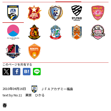
ニッパツ
名古屋
静岡
愛媛Ｌ
このページを共有する
2010年04月16日
ＪＦＡアカデミー福島
text by No.11 栗原 ひかる
春