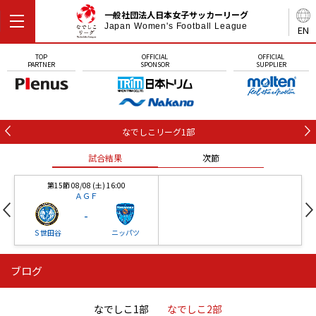
一般社団法人日本女子サッカーリーグ
Japan Women's Football League
EN
TOP
OFFICIAL
OFFICIAL
PARTNER
SPONSOR
SUPPLIER
なでしこリーグ1部
試合結果
次節
第15節 08/08 (土) 16:00
ＡＧＦ
-
Ｓ世田谷
ニッパツ
ブログ
第16節 09/05 (土) 15:00
第16節 09/05 (土) 15:00
試合結果
次節
ニッパツ
石人の星
-
-
なでしこ1部
なでしこ2部