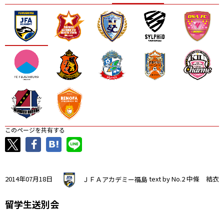
ニッパツ
名古屋
静岡
愛媛Ｌ
このページを共有する
2014年07月18日
ＪＦＡアカデミー福島
text by No.2 中條 結衣
留学生送別会