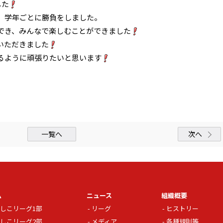
した
、学年ごとに勝負をしました。
でき、みんなで楽しむことができました
いただきました
るように頑張りたいと思います
一覧へ
次へ
ム
ニュース
組織概要
しこリーグ1部
リーグ
ヒストリー
しこリーグ2部
メディア
各種規則等