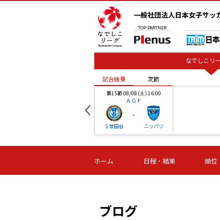
一般社団法人日本女子サッ
TOP
PARTNER
なでしこリー
試合結果
次節
00
第15節 08/08 (土) 16:00
ＡＧＦ
-
ベル
Ｓ世田谷
ニッパツ
試合結果
次節
00
第16節 09/06 (日) 15:00
第16節 09/05 (土) 15:00
第16節 09/05 (
ホーム
日程・結果
順位
津山
ニッパツ
石人の
-
-
-
体大
湯郷ベル
オルカ
ニッパツ
名古屋
静岡
ブログ