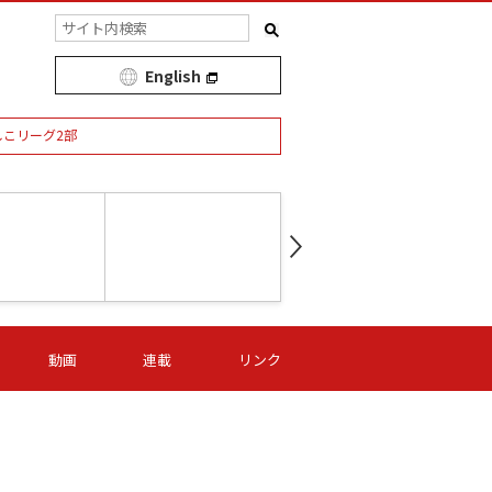
English
しこリーグ2部
第16節 09/05 (土) 15:00
第
ニッパツ
-
ニッパツ
名古屋
/06 (日) 15:00
第16節 09/06 (日) 15:00
第16節 09/05 (土) 15:00
第
動画
連載
リンク
オリプリ
津山
ニッパツ
-
-
-
Ｓ日体大
湯郷ベル
オルカ
ニッパツ
名古屋