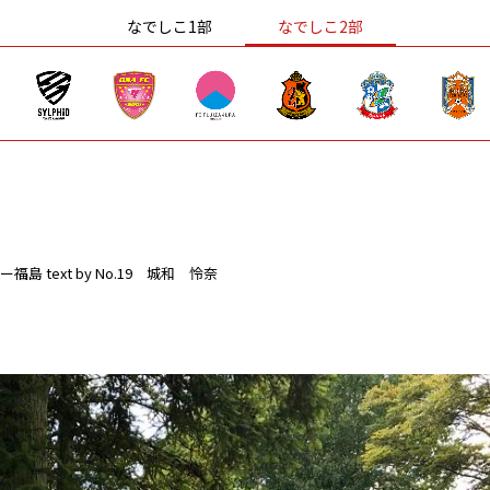
なでしこ1部
なでしこ2部
ー福島
text by No.19 城和 怜奈