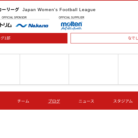
カーリーグ
Japan Women's Football League
OFFICIAL
SPONSOR
OFFICIAL
SUPPLIER
グ1部
なで
土) 15:00
第16節 09/05 (土) 16:00
第16節 09/05 (土) 17:00
第16節 09
チーム
ブログ
ニュース
スタジアム
星
ＡＧＦ
いちご
-
-
愛媛Ｌ
Ｓ世田谷
伊賀ＦＣ
ヴィアマ
Ａハリマ
Ｖ市原Ｌ