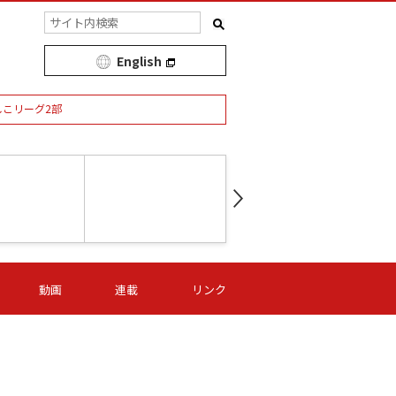
English
しこリーグ2部
第16節 09/05 (土) 15:00
第
ニッパツ
-
ニッパツ
名古屋
/06 (日) 15:00
第16節 09/06 (日) 15:00
第16節 09/05 (土) 15:00
第
動画
連載
リンク
オリプリ
津山
ニッパツ
-
-
-
Ｓ日体大
湯郷ベル
オルカ
ニッパツ
名古屋