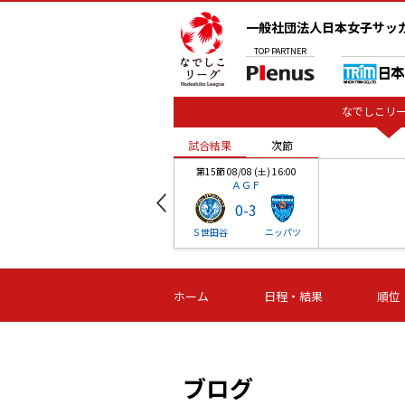
一般社団法人日本女子サッ
TOP
PARTNER
なでしこリー
試合結果
次節
00
第15節 08/08 (土) 16:00
ＡＧＦ
0
-
3
ベル
Ｓ世田谷
ニッパツ
試合結果
次節
00
第16節 09/06 (日) 15:00
第16節 09/05 (土) 15:00
第16節 09/05 (
ホーム
日程・結果
順位
津山
ニッパツ
石人の
-
-
-
体大
湯郷ベル
オルカ
ニッパツ
名古屋
静岡
ブログ