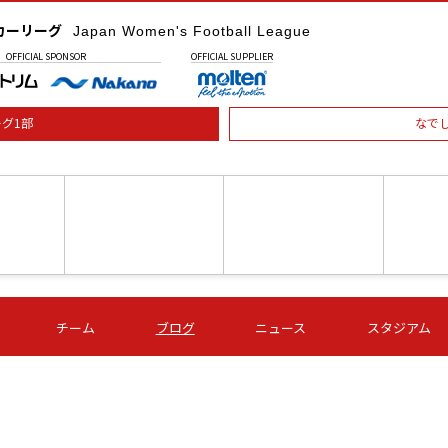
カーリーグ
Japan Women's Football League
OFFICIAL
SPONSOR
OFFICIAL
SUPPLIER
グ1部
なで
土) 15:00
第16節 09/05 (土) 16:00
第16節 09/05 (土) 17:00
第16節 09
チーム
ブログ
ニュース
スタジアム
星
ＡＧＦ
いちご
-
-
愛媛Ｌ
Ｓ世田谷
伊賀ＦＣ
ヴィアマ
Ａハリマ
Ｖ市原Ｌ