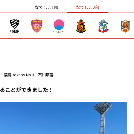
なでしこ1部
なでしこ2部
ー福島
text by No.4 石川璃音
することができました！