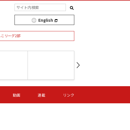
English
しこリーグ2部
第16節 09/05 (土) 15:00
第
ニッパツ
-
ニッパツ
名古屋
/06 (日) 15:00
第16節 09/06 (日) 15:00
第16節 09/05 (土) 15:00
第
動画
連載
リンク
オリプリ
津山
ニッパツ
-
-
-
Ｓ日体大
湯郷ベル
オルカ
ニッパツ
名古屋