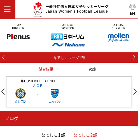
一般社団法人日本女子サッカーリーグ
Japan Women's Football League
EN
TOP
OFFICIAL
OFFICIAL
PARTNER
SPONSOR
SUPPLIER
なでしこリーグ1部
試合結果
次節
第15節 08/08 (土) 16:00
ＡＧＦ
-
Ｓ世田谷
ニッパツ
ブログ
第16節 09/05 (土) 15:00
第16節 09/05 (土) 15:00
試合結果
次節
ニッパツ
石人の星
-
-
なでしこ1部
なでしこ2部