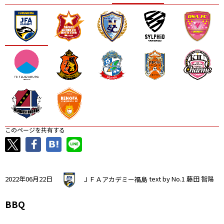
ニッパツ
名古屋
静岡
愛媛Ｌ
このページを共有する
2022年06月22日
ＪＦＡアカデミー福島
text by No.1 藤田 智陽
BBQ