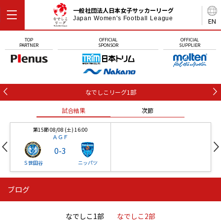
一般社団法人日本女子サッカーリーグ
Japan Women's Football League
EN
TOP
OFFICIAL
OFFICIAL
PARTNER
SPONSOR
SUPPLIER
なでしこリーグ1部
試合結果
次節
第15節 08/08 (土) 16:00
ＡＧＦ
0
-
3
Ｓ世田谷
ニッパツ
ブログ
第16節 09/05 (土) 15:00
第16節 09/05 (土) 15:00
試合結果
次節
ニッパツ
石人の星
-
-
なでしこ1部
なでしこ2部