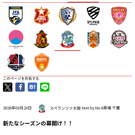
ニッパツ
名古屋
静岡
愛媛Ｌ
このページを共有する
2026年03月23日
スペランツァ大阪
text by No.6草場 千寛
新たなシーズンの幕開け！！