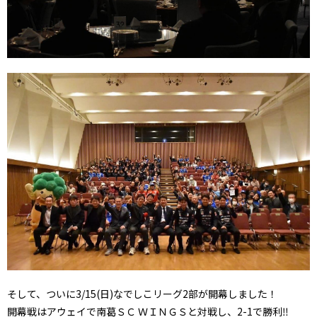
そして、ついに3/15(日)なでしこリーグ2部が開幕しました！
開幕戦はアウェイで南葛ＳＣ ＷＩＮＧＳと対戦し、2-1で勝利‼️