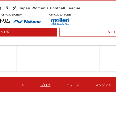
カーリーグ
Japan Women's Football League
OFFICIAL
SPONSOR
OFFICIAL
SUPPLIER
グ1部
なで
土) 15:00
第16節 09/05 (土) 16:00
第16節 09/05 (土) 17:00
第16節 09
チーム
ブログ
ニュース
スタジアム
星
ＡＧＦ
いちご
-
-
愛媛Ｌ
Ｓ世田谷
伊賀ＦＣ
ヴィアマ
Ａハリマ
Ｖ市原Ｌ