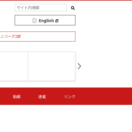
English
しこリーグ2部
第16節 09/05 (土) 15:00
第
ニッパツ
-
ニッパツ
名古屋
/06 (日) 15:00
第16節 09/06 (日) 15:00
第16節 09/05 (土) 15:00
第
動画
連載
リンク
オリプリ
津山
ニッパツ
-
-
-
Ｓ日体大
湯郷ベル
オルカ
ニッパツ
名古屋