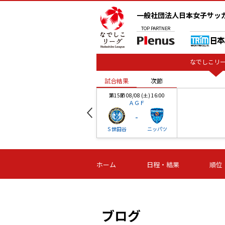
一般社団法人日本女子サッ
TOP
PARTNER
なでしこリー
試合結果
次節
00
第15節 08/08 (土) 16:00
ＡＧＦ
-
ベル
Ｓ世田谷
ニッパツ
試合結果
次節
00
第16節 09/06 (日) 15:00
第16節 09/05 (土) 15:00
第16節 09/05 (
ホーム
日程・結果
順位
津山
ニッパツ
石人の
-
-
-
体大
湯郷ベル
オルカ
ニッパツ
名古屋
静岡
ブログ