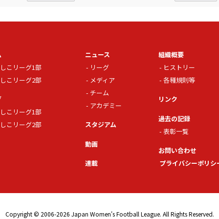
ム
ニュース
組織概要
しこリーグ1部
リーグ
ヒストリー
しこリーグ2部
メディア
各種規則等
チーム
グ
リンク
アカデミー
しこリーグ1部
過去の記録
しこリーグ2部
スタジアム
表彰一覧
動画
お問い合わせ
連載
プライバシーポリシ
Copyright © 2006-2026 Japan Women's Football League. All Rights Reserved.