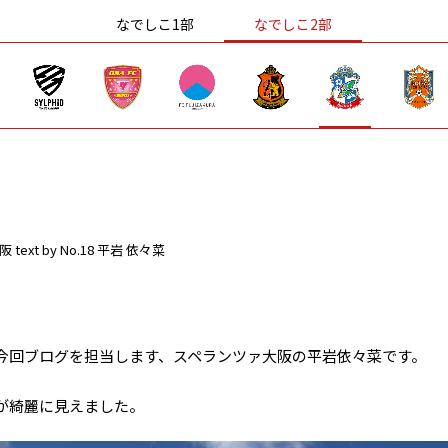
なでしこ1部
なでしこ2部
阪
text by No.18 平岩 依々菜
今回ブログを担当します、スペランツァ大阪の平岩依々菜です。
が綺麗に見えました。