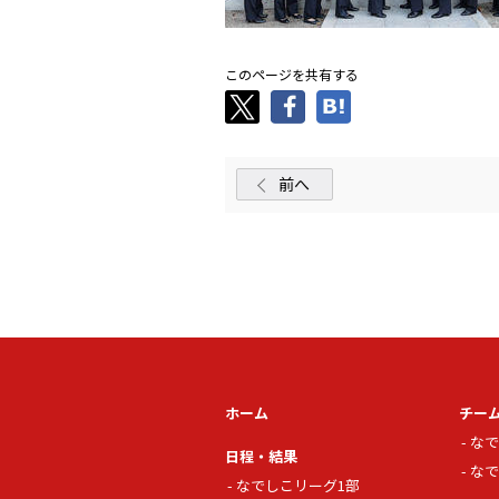
このページを共有する
前へ
ホーム
チー
なで
日程・結果
なで
なでしこリーグ1部