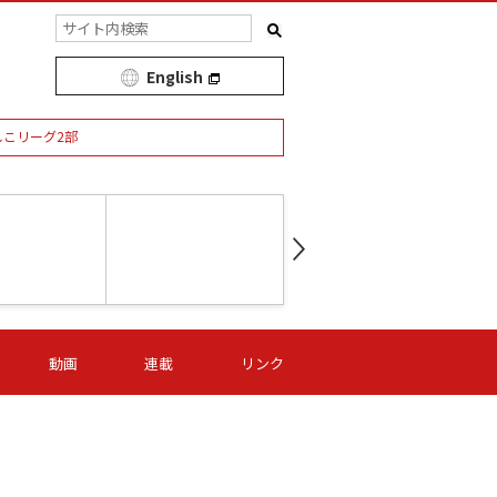
English
しこリーグ2部
第16節 09/05 (土) 15:00
第
ニッパツ
-
ニッパツ
名古屋
/06 (日) 15:00
第16節 09/06 (日) 15:00
第16節 09/05 (土) 15:00
第
動画
連載
リンク
オリプリ
津山
ニッパツ
-
-
-
Ｓ日体大
湯郷ベル
オルカ
ニッパツ
名古屋