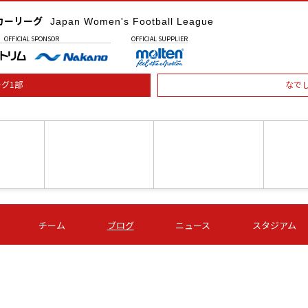
カーリーグ
Japan Women's Football League
OFFICIAL
SPONSOR
OFFICIAL
SUPPLIER
グ1部
なで
土) 15:00
第16節 09/05 (土) 16:00
第16節 09/05 (土) 17:00
第16節 09
チーム
ブログ
ニュース
スタジアム
星
ＡＧＦ
いちご
-
-
愛媛Ｌ
Ｓ世田谷
伊賀ＦＣ
ヴィアマ
Ａハリマ
Ｖ市原Ｌ