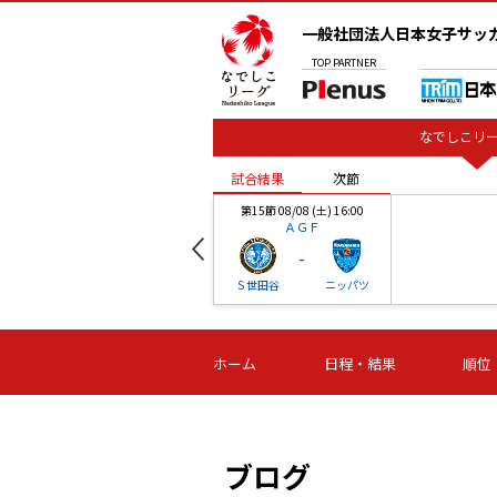
一般社団法人日本女子サッ
TOP
PARTNER
なでしこリー
試合結果
次節
00
第15節 08/08 (土) 16:00
ＡＧＦ
-
ベル
Ｓ世田谷
ニッパツ
試合結果
次節
00
第16節 09/06 (日) 15:00
第16節 09/05 (土) 15:00
第16節 09/05 (
ホーム
日程・結果
順位
津山
ニッパツ
石人の
-
-
-
体大
湯郷ベル
オルカ
ニッパツ
名古屋
静岡
ブログ