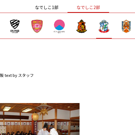
なでしこ1部
なでしこ2部
阪
text by スタッフ