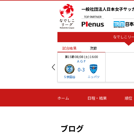
一般社団法人日本女子サッ
TOP
PARTNER
なでしこリー
試合結果
次節
00
第15節 08/08 (土) 16:00
ＡＧＦ
0
-
3
ベル
Ｓ世田谷
ニッパツ
試合結果
次節
00
第16節 09/06 (日) 15:00
第16節 09/05 (土) 15:00
第16節 09/05 (
ホーム
日程・結果
順位
津山
ニッパツ
石人の
-
-
-
体大
湯郷ベル
オルカ
ニッパツ
名古屋
静岡
ブログ