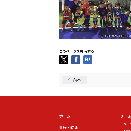
このページを共有する
前へ
ホーム
チー
なで
日程・結果