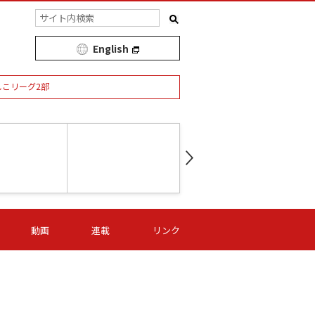
English
しこリーグ2部
第16節 09/05 (土) 15:00
第
ニッパツ
-
ニッパツ
名古屋
/06 (日) 15:00
第16節 09/06 (日) 15:00
第16節 09/05 (土) 15:00
第
動画
連載
リンク
オリプリ
津山
ニッパツ
-
-
-
Ｓ日体大
湯郷ベル
オルカ
ニッパツ
名古屋