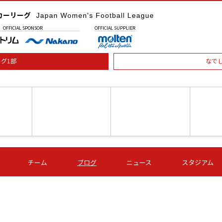
カーリーグ
Japan Women's Football League
OFFICIAL
SPONSOR
OFFICIAL
SUPPLIER
グ1部
なで
土) 15:00
第16節 09/05 (土) 16:00
第16節 09/05 (土) 17:00
第16節 09
チーム
ブログ
ニュース
スタジアム
星
ＡＧＦ
いちご
-
-
愛媛Ｌ
Ｓ世田谷
伊賀ＦＣ
ヴィアマ
Ａハリマ
Ｖ市原Ｌ