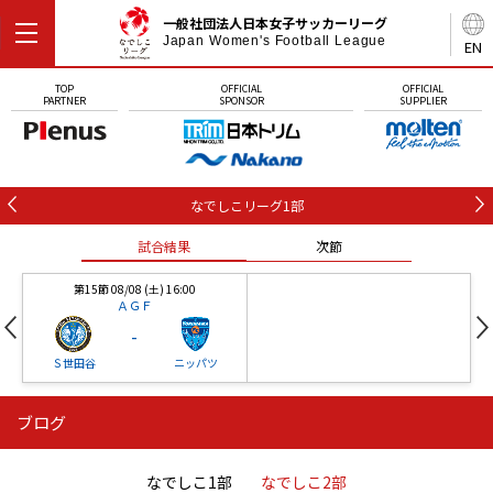
一般社団法人日本女子サッカーリーグ
Japan Women's Football League
EN
TOP
OFFICIAL
OFFICIAL
PARTNER
SPONSOR
SUPPLIER
なでしこリーグ1部
試合結果
次節
第15節 08/08 (土) 16:00
ＡＧＦ
-
Ｓ世田谷
ニッパツ
ブログ
第16節 09/05 (土) 15:00
第16節 09/05 (土) 15:00
試合結果
次節
ニッパツ
石人の星
-
-
なでしこ1部
なでしこ2部