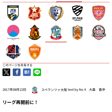
ニッパツ
名古屋
静岡
愛媛Ｌ
このページを共有する
2017年08月22日
スペランツァ大阪
text by No.4 大島 香歩
リーグ再開前に！