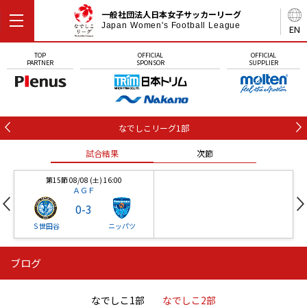
一般社団法人日本女子サッカーリーグ
Japan Women's Football League
EN
TOP
OFFICIAL
OFFICIAL
PARTNER
SPONSOR
SUPPLIER
なでしこリーグ1部
試合結果
次節
第15節 08/08 (土) 16:00
ＡＧＦ
0
-
3
Ｓ世田谷
ニッパツ
ブログ
第16節 09/05 (土) 15:00
第16節 09/05 (土) 15:00
試合結果
次節
ニッパツ
石人の星
-
-
なでしこ1部
なでしこ2部