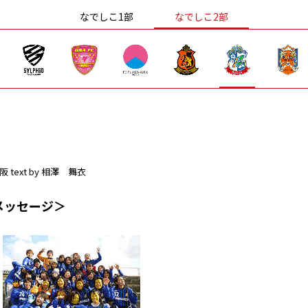
なでしこ1部
なでしこ2部
阪
text by 相澤 舞衣
メッセージ＞