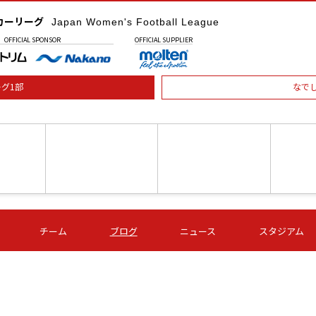
カーリーグ
Japan Women's Football League
OFFICIAL
SPONSOR
OFFICIAL
SUPPLIER
グ1部
なで
土) 15:00
第16節 09/05 (土) 16:00
第16節 09/05 (土) 17:00
第16節 09
チーム
ブログ
ニュース
スタジアム
星
ＡＧＦ
いちご
-
-
愛媛Ｌ
Ｓ世田谷
伊賀ＦＣ
ヴィアマ
Ａハリマ
Ｖ市原Ｌ