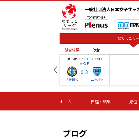
一般社団法人日本女子サッ
TOP
PARTNER
なでしこリー
試合結果
次節
00
第15節 08/08 (土) 16:00
ＡＧＦ
0
-
3
ベル
Ｓ世田谷
ニッパツ
試合結果
次節
00
第16節 09/06 (日) 15:00
第16節 09/05 (土) 15:00
第16節 09/05 (
ホーム
日程・結果
順位
津山
ニッパツ
石人の
-
-
-
体大
湯郷ベル
オルカ
ニッパツ
名古屋
静岡
ブログ