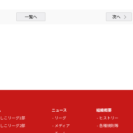
一覧へ
次へ
ム
ニュース
組織概要
しこリーグ1部
リーグ
ヒストリー
しこリーグ2部
メディア
各種規則等