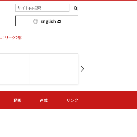
English
しこリーグ2部
第16節 09/05 (土) 15:00
第
ニッパツ
-
ニッパツ
名古屋
/06 (日) 15:00
第16節 09/06 (日) 15:00
第16節 09/05 (土) 15:00
第
動画
連載
リンク
オリプリ
津山
ニッパツ
-
-
-
Ｓ日体大
湯郷ベル
オルカ
ニッパツ
名古屋