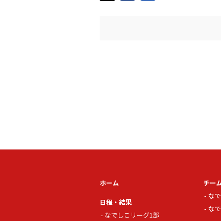
ホーム
チー
なで
日程・結果
なで
なでしこリーグ1部