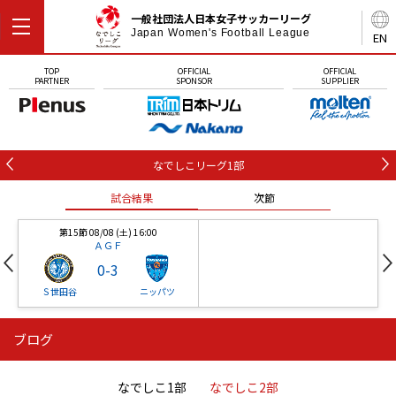
一般社団法人日本女子サッカーリーグ
Japan Women's Football League
EN
TOP
OFFICIAL
OFFICIAL
PARTNER
SPONSOR
SUPPLIER
なでしこリーグ1部
試合結果
次節
第15節 08/08 (土) 16:00
ＡＧＦ
0
-
3
Ｓ世田谷
ニッパツ
ブログ
第16節 09/05 (土) 15:00
第16節 09/05 (土) 15:00
試合結果
次節
ニッパツ
石人の星
-
-
なでしこ1部
なでしこ2部