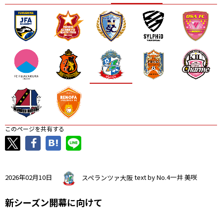
ニッパツ
名古屋
静岡
愛媛Ｌ
このページを共有する
2026年02月10日
スペランツァ大阪
text by No.4一井 美咲
新シーズン開幕に向けて