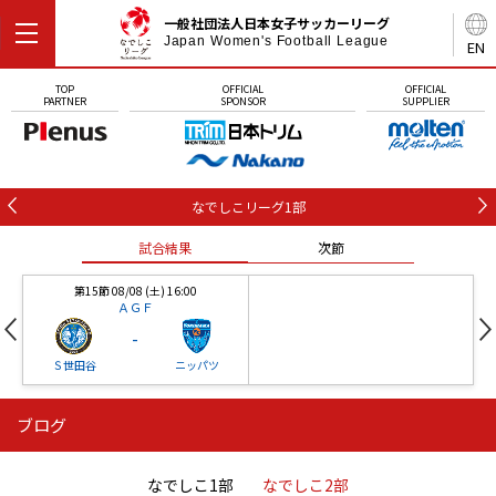
一般社団法人日本女子サッカーリーグ
Japan Women's Football League
EN
TOP
OFFICIAL
OFFICIAL
PARTNER
SPONSOR
SUPPLIER
なでしこリーグ1部
試合結果
次節
第15節 08/08 (土) 16:00
ＡＧＦ
-
Ｓ世田谷
ニッパツ
ブログ
第16節 09/05 (土) 15:00
第16節 09/05 (土) 15:00
試合結果
次節
ニッパツ
石人の星
-
-
なでしこ1部
なでしこ2部