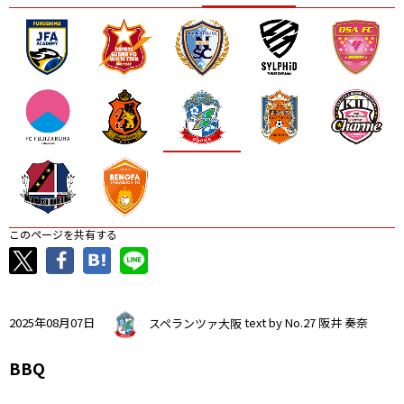
ニッパツ
名古屋
静岡
愛媛Ｌ
このページを共有する
2025年08月07日
スペランツァ大阪
text by No.27 阪井 奏奈
BBQ