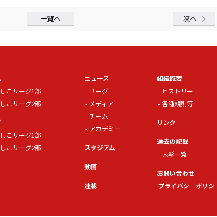
一覧へ
次へ
ム
ニュース
組織概要
しこリーグ1部
リーグ
ヒストリー
しこリーグ2部
メディア
各種規則等
チーム
グ
リンク
アカデミー
しこリーグ1部
過去の記録
しこリーグ2部
スタジアム
表彰一覧
動画
お問い合わせ
連載
プライバシーポリシ