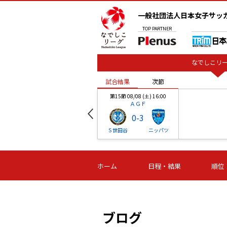
一般社団法人日本女子サッ
TOP
PARTNER
なでしこリー
試合結果
次節
00
第15節 08/08 (土) 16:00
ＡＧＦ
0
-
3
ベル
Ｓ世田谷
ニッパツ
試合結果
次節
00
第16節 09/06 (日) 15:00
第16節 09/05 (土) 15:00
第16節 09/05 (
ホーム
日程・結果
順位
津山
ニッパツ
石人の
-
-
-
体大
湯郷ベル
オルカ
ニッパツ
名古屋
静岡
ブログ