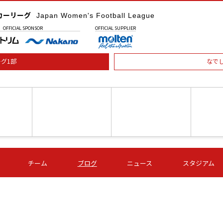
カーリーグ
Japan Women's Football League
OFFICIAL
SPONSOR
OFFICIAL
SUPPLIER
グ1部
なで
土) 15:00
第16節 09/05 (土) 16:00
第16節 09/05 (土) 17:00
第16節 09
チーム
ブログ
ニュース
スタジアム
星
ＡＧＦ
いちご
-
-
愛媛Ｌ
Ｓ世田谷
伊賀ＦＣ
ヴィアマ
Ａハリマ
Ｖ市原Ｌ