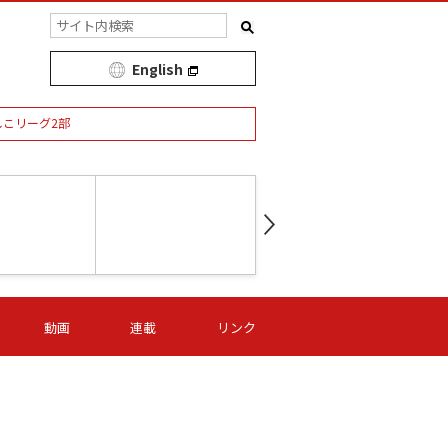
English
しこリーグ2部
第16節 09/05 (土) 15:00
第
ニッパツ
-
ニッパツ
名古屋
/06 (日) 15:00
第16節 09/06 (日) 15:00
第16節 09/05 (土) 15:00
第
動画
連載
リンク
オリプリ
津山
ニッパツ
-
-
-
Ｓ日体大
湯郷ベル
オルカ
ニッパツ
名古屋