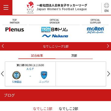
一般社団法人日本女子サッカーリーグ
Japan Women's Football League
EN
TOP
OFFICIAL
OFFICIAL
PARTNER
SPONSOR
SUPPLIER
なでしこリーグ1部
試合結果
次節
第15節 08/08 (土) 16:00
ＡＧＦ
-
Ｓ世田谷
ニッパツ
ブログ
第16節 09/05 (土) 15:00
第16節 09/05 (土) 15:00
試合結果
次節
ニッパツ
石人の星
-
-
なでしこ1部
なでしこ2部