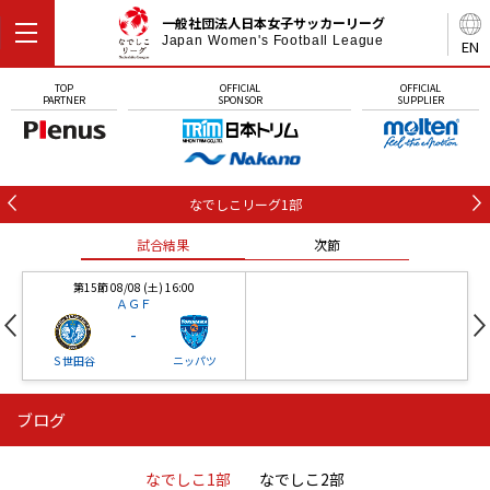
一般社団法人日本女子サッカーリーグ
Japan Women's Football League
EN
TOP
OFFICIAL
OFFICIAL
PARTNER
SPONSOR
SUPPLIER
なでしこリーグ1部
試合結果
次節
第15節 08/08 (土) 16:00
ＡＧＦ
-
Ｓ世田谷
ニッパツ
ブログ
第16節 09/05 (土) 15:00
第16節 09/05 (土) 15:00
試合結果
次節
ニッパツ
石人の星
-
-
なでしこ1部
なでしこ2部