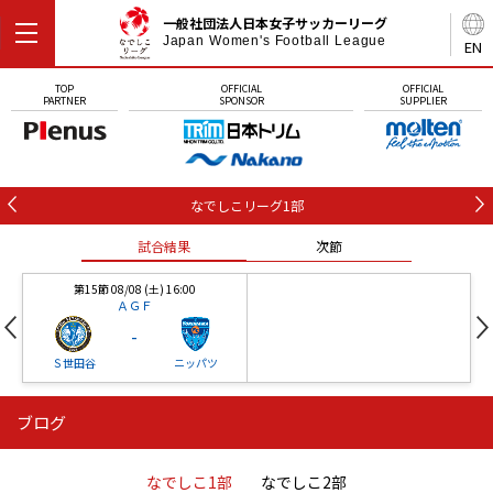
一般社団法人日本女子サッカーリーグ
Japan Women's Football League
EN
TOP
OFFICIAL
OFFICIAL
PARTNER
SPONSOR
SUPPLIER
なでしこリーグ1部
試合結果
次節
第15節 08/08 (土) 16:00
ＡＧＦ
-
Ｓ世田谷
ニッパツ
ブログ
第16節 09/05 (土) 15:00
第16節 09/05 (土) 15:00
試合結果
次節
ニッパツ
石人の星
-
-
なでしこ1部
なでしこ2部