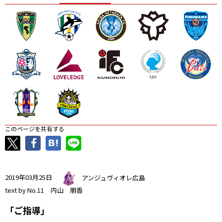
ニッパツ
名古屋
静岡
愛媛Ｌ
このページを共有する
2019年03月25日
アンジュヴィオレ広島
text by No.11 内山 朋香
「ご指導」