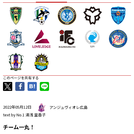
ニッパツ
名古屋
静岡
愛媛Ｌ
このページを共有する
2022年05月12日
アンジュヴィオレ広島
text by No.1 湯浅 里香子
チーム一丸！