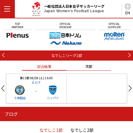
一般社団法人日本女子サッカーリーグ
Japan Women's Football League
EN
TOP
OFFICIAL
OFFICIAL
PARTNER
SPONSOR
SUPPLIER
なでしこリーグ1部
試合結果
次節
第15節 08/08 (土) 16:00
ＡＧＦ
-
Ｓ世田谷
ニッパツ
ブログ
第16節 09/05 (土) 15:00
第16節 09/05 (土) 15:00
試合結果
次節
ニッパツ
石人の星
-
-
なでしこ1部
なでしこ2部