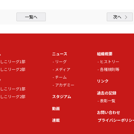
一覧へ
次へ
ム
ニュース
組織概要
しこリーグ1部
リーグ
ヒストリー
しこリーグ2部
メディア
各種規則等
チーム
グ
リンク
アカデミー
しこリーグ1部
過去の記録
しこリーグ2部
スタジアム
表彰一覧
動画
お問い合わせ
連載
プライバシーポリシ