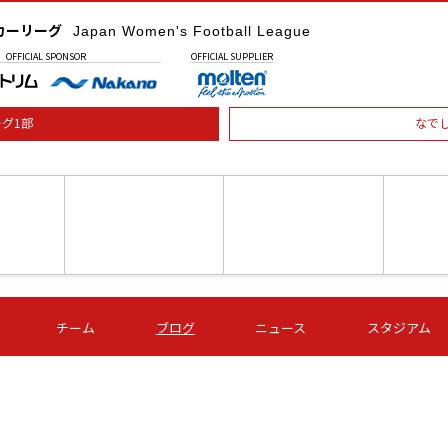
カーリーグ
Japan Women's Football League
OFFICIAL
SPONSOR
OFFICIAL
SUPPLIER
グ1部
なで
土) 15:00
第16節 09/05 (土) 16:00
第16節 09/05 (土) 17:00
第16節 09
チーム
ブログ
ニュース
スタジアム
星
ＡＧＦ
いちご
-
-
愛媛Ｌ
Ｓ世田谷
伊賀ＦＣ
ヴィアマ
Ａハリマ
Ｖ市原Ｌ