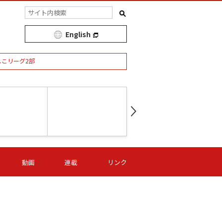
English
しこリーグ2部
第16節 09/05 (土) 15:00
第
ニッパツ
-
ニッパツ
名古屋
/06 (日) 15:00
第16節 09/06 (日) 15:00
第16節 09/05 (土) 15:00
第
動画
連載
リンク
オリプリ
津山
ニッパツ
-
-
-
Ｓ日体大
湯郷ベル
オルカ
ニッパツ
名古屋