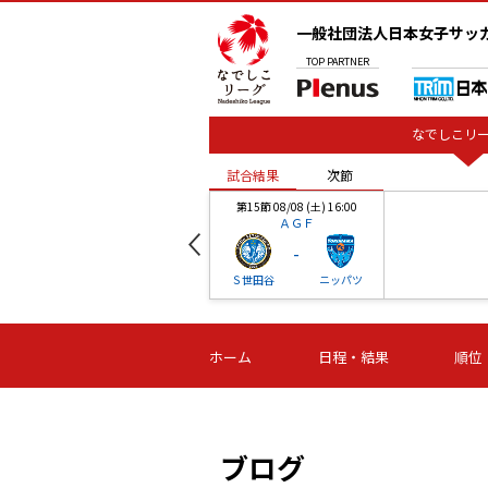
一般社団法人日本女子サッ
TOP
PARTNER
なでしこリー
試合結果
次節
00
第15節 08/08 (土) 16:00
ＡＧＦ
-
ベル
Ｓ世田谷
ニッパツ
試合結果
次節
00
第16節 09/06 (日) 15:00
第16節 09/05 (土) 15:00
第16節 09/05 (
ホーム
日程・結果
順位
津山
ニッパツ
石人の
-
-
-
体大
湯郷ベル
オルカ
ニッパツ
名古屋
静岡
ブログ