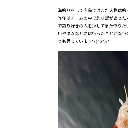
海釣りをして広島ではまだ大物は釣って
昨年はチームの中で釣り部があった
で釣り好きの人を探してまた作りた
川やダムなどには行ったことがない
とも思っています*\(^o^)/*