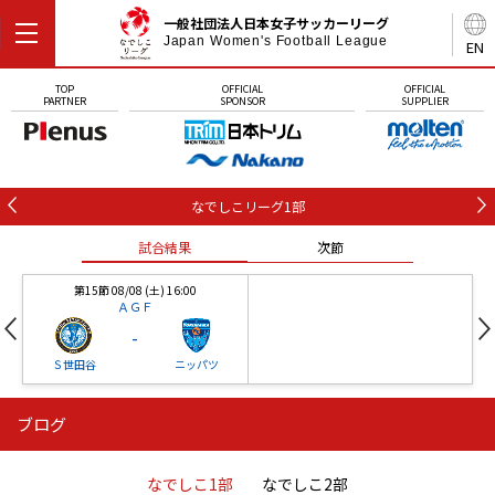
一般社団法人日本女子サッカーリーグ
Japan Women's Football League
EN
TOP
OFFICIAL
OFFICIAL
PARTNER
SPONSOR
SUPPLIER
なでしこリーグ1部
試合結果
次節
第15節 08/08 (土) 16:00
ＡＧＦ
-
Ｓ世田谷
ニッパツ
ブログ
第16節 09/05 (土) 15:00
第16節 09/05 (土) 15:00
試合結果
次節
ニッパツ
石人の星
-
-
なでしこ1部
なでしこ2部