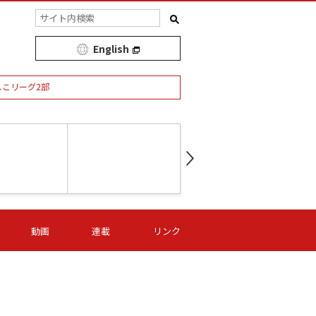
English
しこリーグ2部
第16節 09/05 (土) 15:00
第
ニッパツ
-
ニッパツ
名古屋
/06 (日) 15:00
第16節 09/06 (日) 15:00
第16節 09/05 (土) 15:00
第
動画
連載
リンク
オリプリ
津山
ニッパツ
-
-
-
Ｓ日体大
湯郷ベル
オルカ
ニッパツ
名古屋