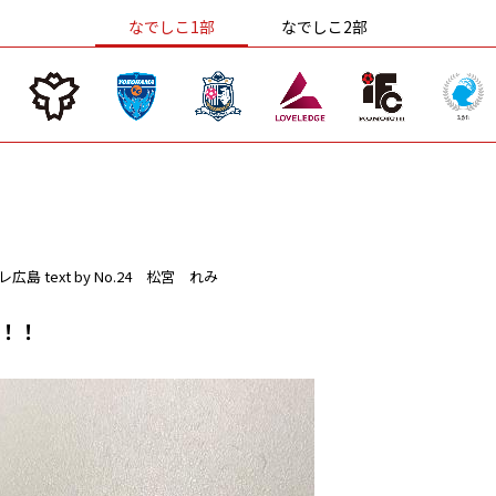
なでしこ1部
なでしこ2部
レ広島
text by No.24 松宮 れみ
！！