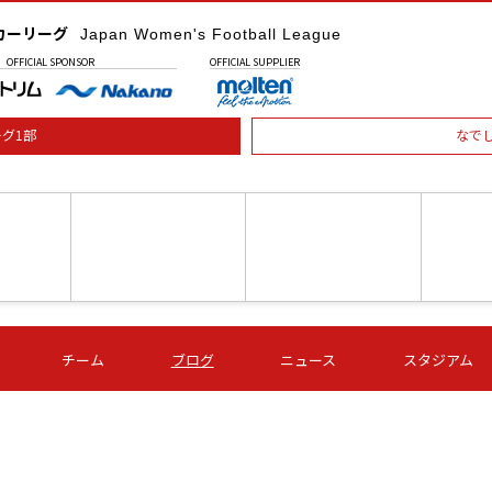
カーリーグ
Japan Women's Football League
OFFICIAL
SPONSOR
OFFICIAL
SUPPLIER
グ1部
なで
土) 15:00
第16節 09/05 (土) 16:00
第16節 09/05 (土) 17:00
第16節 09
チーム
ブログ
ニュース
スタジアム
星
ＡＧＦ
いちご
-
-
愛媛Ｌ
Ｓ世田谷
伊賀ＦＣ
ヴィアマ
Ａハリマ
Ｖ市原Ｌ