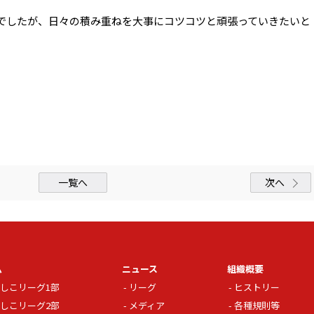
でしたが、日々の積み重ねを大事にコツコツと頑張っていきたいと
一覧へ
次へ
ム
ニュース
組織概要
しこリーグ1部
リーグ
ヒストリー
しこリーグ2部
メディア
各種規則等