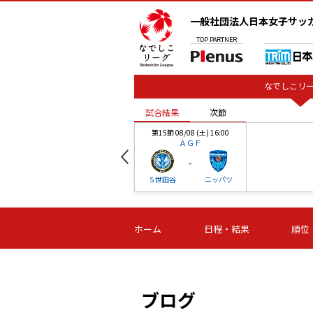
一般社団法人日本女子サッ
TOP
PARTNER
なでしこリー
試合結果
次節
00
第15節 08/08 (土) 16:00
ＡＧＦ
-
ベル
Ｓ世田谷
ニッパツ
試合結果
次節
00
第16節 09/06 (日) 15:00
第16節 09/05 (土) 15:00
第16節 09/05 (
ホーム
日程・結果
順位
津山
ニッパツ
石人の
-
-
-
体大
湯郷ベル
オルカ
ニッパツ
名古屋
静岡
ブログ