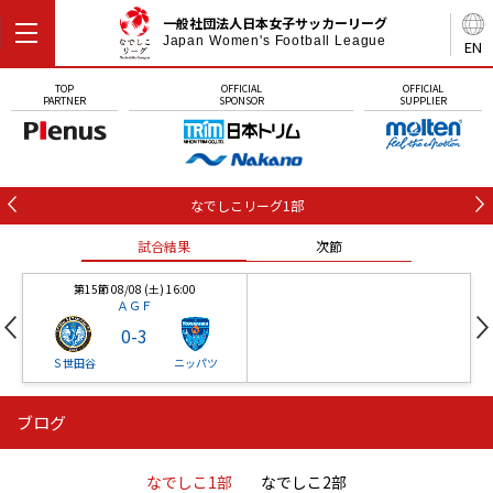
一般社団法人日本女子サッカーリーグ
Japan Women's Football League
EN
TOP
OFFICIAL
OFFICIAL
PARTNER
SPONSOR
SUPPLIER
なでしこリーグ1部
試合結果
次節
第15節 08/08 (土) 16:00
ＡＧＦ
0
-
3
Ｓ世田谷
ニッパツ
ブログ
第16節 09/05 (土) 15:00
第16節 09/05 (土) 15:00
試合結果
次節
ニッパツ
石人の星
-
-
なでしこ1部
なでしこ2部