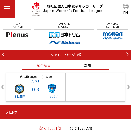
一般社団法人日本女子サッカーリーグ
Japan Women's Football League
EN
TOP
OFFICIAL
OFFICIAL
PARTNER
SPONSOR
SUPPLIER
なでしこリーグ1部
試合結果
次節
第15節 08/08 (土) 16:00
ＡＧＦ
0
-
3
Ｓ世田谷
ニッパツ
ブログ
第16節 09/05 (土) 15:00
第16節 09/05 (土) 15:00
試合結果
次節
ニッパツ
石人の星
-
-
なでしこ1部
なでしこ2部