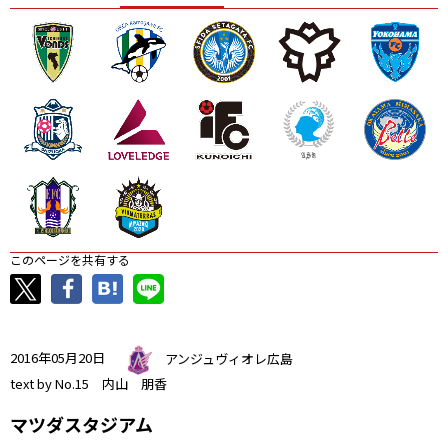
ニッパツ
名古屋
静岡
愛媛Ｌ
このページを共有する
2016年05月20日
アンジュヴィオレ広島
text by No.15 内山 朋香
マツダスタジアム