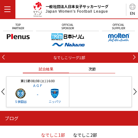
一般社団法人日本女子サッカーリーグ
Japan Women's Football League
EN
TOP
OFFICIAL
OFFICIAL
PARTNER
SPONSOR
SUPPLIER
なでしこリーグ1部
試合結果
次節
第15節 08/08 (土) 16:00
ＡＧＦ
-
Ｓ世田谷
ニッパツ
ブログ
第16節 09/05 (土) 15:00
第16節 09/05 (土) 15:00
試合結果
次節
ニッパツ
石人の星
-
-
なでしこ1部
なでしこ2部