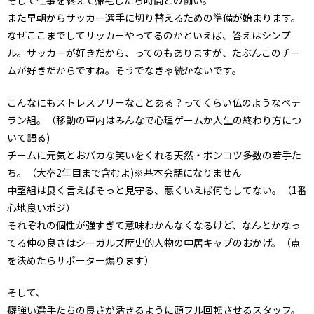
また早朝からサッカー選手に切り替えるための準備が始まります。
なぜここまでしてサッカーやってるのかといえば、答えはシンプ
ル。サッカーが好きだから、ってのもありますが、たぶんこのチー
ムが好きだからですね。そうでなきゃ続かないです。
こんなにもストレスフリーなことある？ってくらい仏のようなベテ
ラン組。（移動の車内はみんなで心理ゲームか人生の終わり方につ
いて語る)
チームに元気とおバカな笑いをくれる天然・ポンコツ多数の若手た
ち。（大卒2年目まで含むよ)※基本会話になりません
中堅組は良く言えばそっと見守る、悪くいえば何もしてない。（1番
心地良いポジ）
それぞれの個性が強すぎて意味わかんなくなるけど、なんとかなっ
てる仲の良さはシーガルズ歴史的人物の中居キャプのおかげ。（点
を決めたらサポーター煽ります）
そして、
癖強い選手たちの良さが活きるように頭フル回転させるスタッフ。