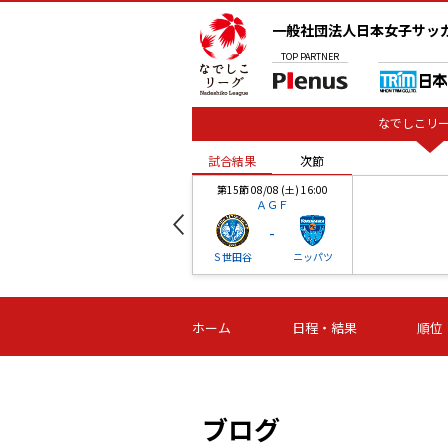
一般社団法人日本女子サッ
TOP
PARTNER
なでしこリー
試合結果
次節
00
第15節 08/08 (土) 16:00
ＡＧＦ
-
ベル
Ｓ世田谷
ニッパツ
試合結果
次節
00
第16節 09/06 (日) 15:00
第16節 09/05 (土) 15:00
第16節 09/05 (
ホーム
日程・結果
順位
津山
ニッパツ
石人の
-
-
-
体大
湯郷ベル
オルカ
ニッパツ
名古屋
静岡
ブログ