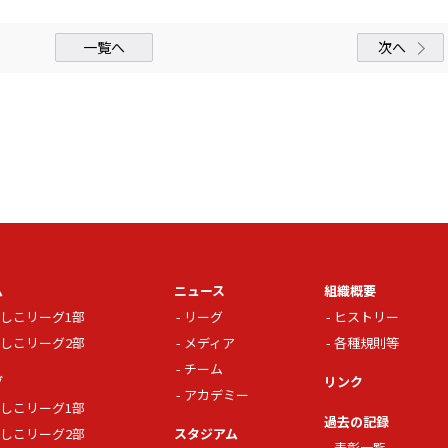
一覧へ
次へ
ム
ニュース
組織概要
しこリーグ1部
リーグ
ヒストリー
しこリーグ2部
メディア
各種規則等
チーム
グ
リンク
アカデミー
しこリーグ1部
過去の記録
しこリーグ2部
スタジアム
表彰一覧