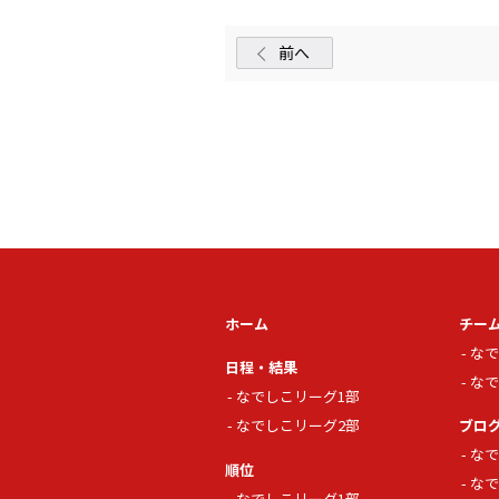
前へ
ホーム
チー
なで
日程・結果
なで
なでしこリーグ1部
なでしこリーグ2部
ブロ
なで
順位
なで
なでしこリーグ1部