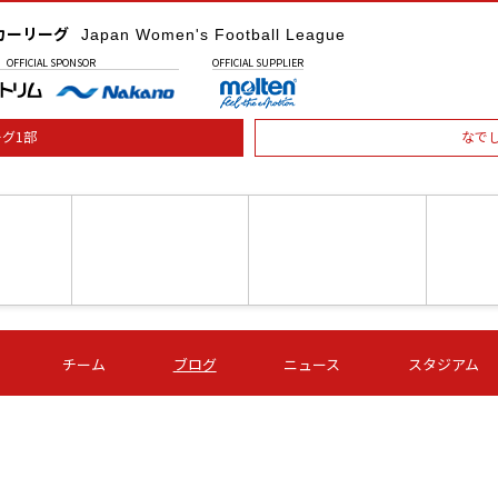
カーリーグ
Japan Women's Football League
OFFICIAL
SPONSOR
OFFICIAL
SUPPLIER
グ1部
なで
土) 15:00
第16節 09/05 (土) 16:00
第16節 09/05 (土) 17:00
第16節 09
チーム
ブログ
ニュース
スタジアム
星
ＡＧＦ
いちご
-
-
愛媛Ｌ
Ｓ世田谷
伊賀ＦＣ
ヴィアマ
Ａハリマ
Ｖ市原Ｌ