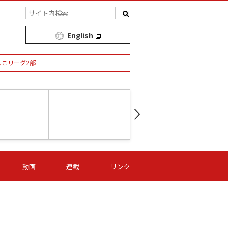
English
しこリーグ2部
第16節 09/05 (土) 15:00
第
ニッパツ
-
ニッパツ
名古屋
/06 (日) 15:00
第16節 09/06 (日) 15:00
第16節 09/05 (土) 15:00
第
動画
連載
リンク
オリプリ
津山
ニッパツ
-
-
-
Ｓ日体大
湯郷ベル
オルカ
ニッパツ
名古屋