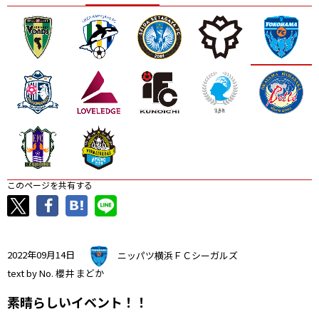
ニッパツ
名古屋
静岡
愛媛Ｌ
このページを共有する
2022年09月14日
ニッパツ横浜ＦＣシーガルズ
text by No. 櫻井 まどか
素晴らしいイベント！！