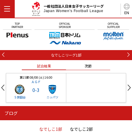
一般社団法人日本女子サッカーリーグ
Japan Women's Football League
EN
TOP
OFFICIAL
OFFICIAL
PARTNER
SPONSOR
SUPPLIER
なでしこリーグ1部
試合結果
次節
第15節 08/08 (土) 16:00
ＡＧＦ
0
-
3
Ｓ世田谷
ニッパツ
ブログ
第16節 09/05 (土) 15:00
第16節 09/05 (土) 15:00
試合結果
次節
ニッパツ
石人の星
-
-
なでしこ1部
なでしこ2部