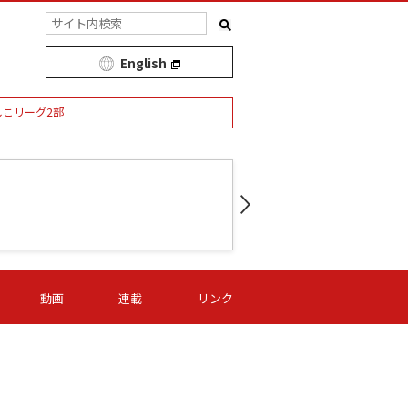
English
しこリーグ2部
第16節 09/05 (土) 15:00
第
ニッパツ
-
ニッパツ
名古屋
/06 (日) 15:00
第16節 09/06 (日) 15:00
第16節 09/05 (土) 15:00
第
動画
連載
リンク
オリプリ
津山
ニッパツ
-
-
-
Ｓ日体大
湯郷ベル
オルカ
ニッパツ
名古屋