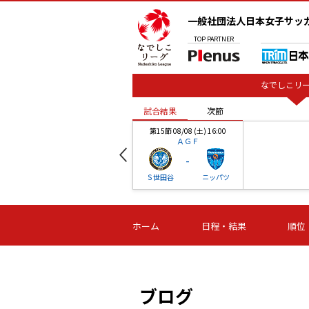
一般社団法人日本女子サッ
TOP
PARTNER
なでしこリー
試合結果
次節
00
第15節 08/08 (土) 16:00
ＡＧＦ
-
ベル
Ｓ世田谷
ニッパツ
試合結果
次節
00
第16節 09/06 (日) 15:00
第16節 09/05 (土) 15:00
第16節 09/05 (
ホーム
日程・結果
順位
津山
ニッパツ
石人の
-
-
-
体大
湯郷ベル
オルカ
ニッパツ
名古屋
静岡
ブログ