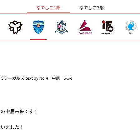
なでしこ1部
なでしこ2部
Ｃシーガルズ
text by No.4 中居 未来
番の中居未来です！
行いました！