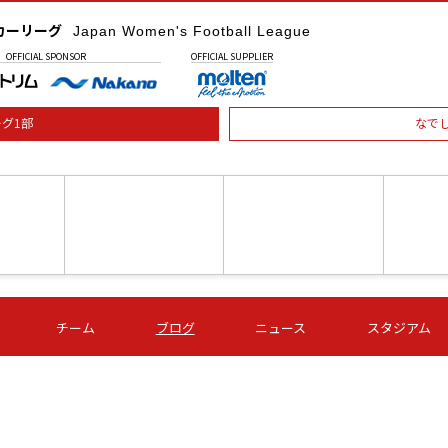
カーリーグ
Japan Women's Football League
OFFICIAL
SPONSOR
OFFICIAL
SUPPLIER
グ1部
なで
土) 15:00
第16節 09/05 (土) 16:00
第16節 09/05 (土) 17:00
第16節 09
チーム
ブログ
ニュース
スタジアム
星
ＡＧＦ
いちご
-
-
愛媛Ｌ
Ｓ世田谷
伊賀ＦＣ
ヴィアマ
Ａハリマ
Ｖ市原Ｌ