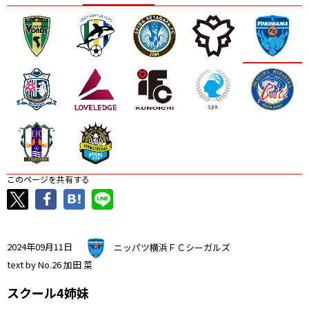
ニッパツ
名古屋
静岡
愛媛Ｌ
このページを共有する
2024年09月11日
ニッパツ横浜ＦＣシーガルズ
text by No.26 加田 菜
スクール4姉妹