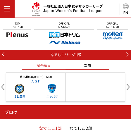
一般社団法人日本女子サッカーリーグ
Japan Women's Football League
EN
TOP
OFFICIAL
OFFICIAL
PARTNER
SPONSOR
SUPPLIER
なでしこリーグ1部
試合結果
次節
第15節 08/08 (土) 16:00
ＡＧＦ
-
Ｓ世田谷
ニッパツ
ブログ
第16節 09/05 (土) 15:00
第16節 09/05 (土) 15:00
試合結果
次節
ニッパツ
石人の星
-
-
なでしこ1部
なでしこ2部