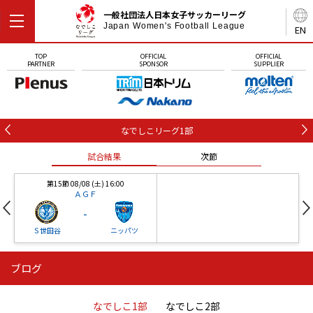
一般社団法人日本女子サッカーリーグ
Japan Women's Football League
EN
TOP
OFFICIAL
OFFICIAL
PARTNER
SPONSOR
SUPPLIER
なでしこリーグ1部
試合結果
次節
第15節 08/08 (土) 16:00
ＡＧＦ
-
Ｓ世田谷
ニッパツ
ブログ
第16節 09/05 (土) 15:00
第16節 09/05 (土) 15:00
試合結果
次節
ニッパツ
石人の星
-
-
なでしこ1部
なでしこ2部