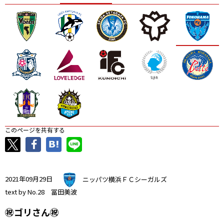
ニッパツ
名古屋
静岡
愛媛Ｌ
このページを共有する
2021年09月29日
ニッパツ横浜ＦＣシーガルズ
text by No.28 冨田美波
㊗️ゴリさん㊗️