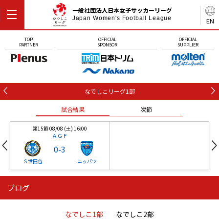
一般社団法人日本女子サッカーリーグ
Japan Women's Football League
EN
TOP
OFFICIAL
OFFICIAL
PARTNER
SPONSOR
SUPPLIER
なでしこリーグ1部
試合結果
次節
第15節 08/08 (土) 16:00
ＡＧＦ
0
-
3
Ｓ世田谷
ニッパツ
ブログ
第16節 09/05 (土) 15:00
第16節 09/05 (土) 15:00
試合結果
次節
ニッパツ
石人の星
-
-
なでしこ1部
なでしこ2部