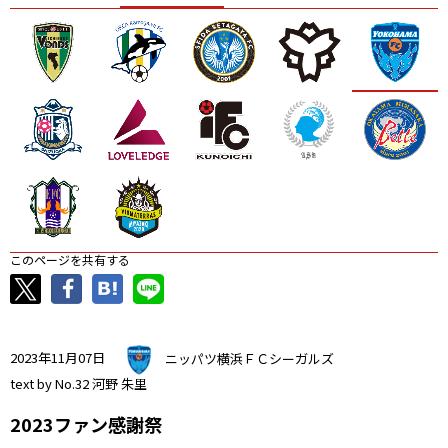
ニッパツ
名古屋
静岡
愛媛Ｌ
このページを共有する
2023年11月07日
ニッパツ横浜ＦＣシーガルズ
text by No.32 河野 朱里
2023ファン感謝祭