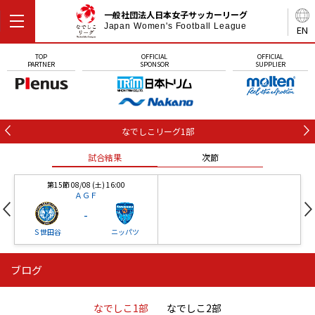
一般社団法人日本女子サッカーリーグ
Japan Women's Football League
EN
TOP
OFFICIAL
OFFICIAL
PARTNER
SPONSOR
SUPPLIER
なでしこリーグ1部
試合結果
次節
第15節 08/08 (土) 16:00
ＡＧＦ
-
Ｓ世田谷
ニッパツ
ブログ
第16節 09/05 (土) 15:00
第16節 09/05 (土) 15:00
試合結果
次節
ニッパツ
石人の星
-
-
なでしこ1部
なでしこ2部