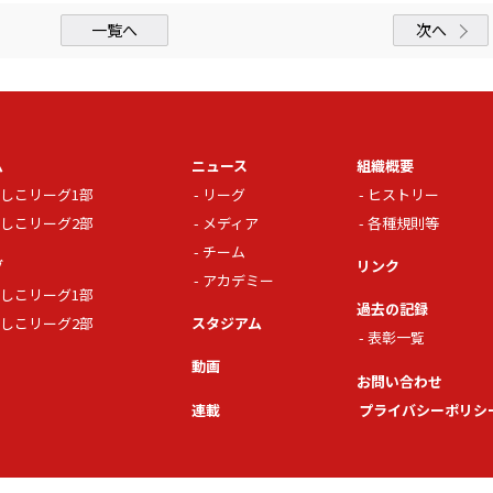
一覧へ
次へ
ム
ニュース
組織概要
しこリーグ1部
リーグ
ヒストリー
しこリーグ2部
メディア
各種規則等
チーム
グ
リンク
アカデミー
しこリーグ1部
過去の記録
しこリーグ2部
スタジアム
表彰一覧
動画
お問い合わせ
連載
プライバシーポリシ