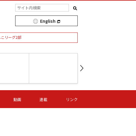
English
しこリーグ2部
第16節 09/05 (土) 15:00
第
ニッパツ
-
ニッパツ
名古屋
/06 (日) 15:00
第16節 09/06 (日) 15:00
第16節 09/05 (土) 15:00
第
動画
連載
リンク
オリプリ
津山
ニッパツ
-
-
-
Ｓ日体大
湯郷ベル
オルカ
ニッパツ
名古屋