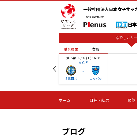
一般社団法人日本女子サッ
TOP
PARTNER
なでしこリー
試合結果
次節
00
第15節 08/08 (土) 16:00
ＡＧＦ
-
ベル
Ｓ世田谷
ニッパツ
試合結果
次節
00
第16節 09/06 (日) 15:00
第16節 09/05 (土) 15:00
第16節 09/05 (
ホーム
日程・結果
順位
津山
ニッパツ
石人の
-
-
-
体大
湯郷ベル
オルカ
ニッパツ
名古屋
静岡
ブログ