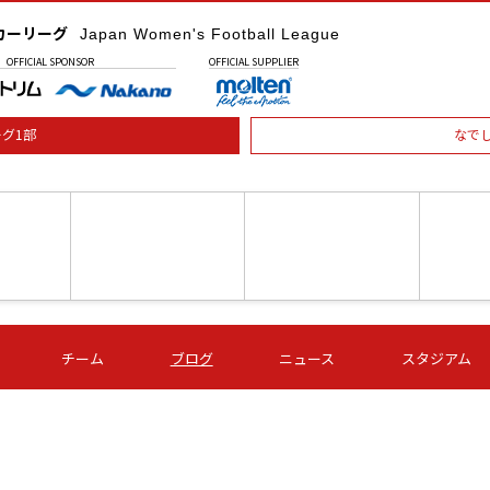
カーリーグ
Japan Women's Football League
OFFICIAL
SPONSOR
OFFICIAL
SUPPLIER
グ1部
なで
土) 15:00
第16節 09/05 (土) 16:00
第16節 09/05 (土) 17:00
第16節 09
チーム
ブログ
ニュース
スタジアム
星
ＡＧＦ
いちご
-
-
愛媛Ｌ
Ｓ世田谷
伊賀ＦＣ
ヴィアマ
Ａハリマ
Ｖ市原Ｌ