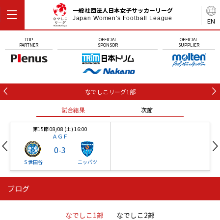
一般社団法人日本女子サッカーリーグ
Japan Women's Football League
EN
TOP
OFFICIAL
OFFICIAL
PARTNER
SPONSOR
SUPPLIER
なでしこリーグ1部
試合結果
次節
第15節 08/08 (土) 16:00
ＡＧＦ
0
-
3
Ｓ世田谷
ニッパツ
ブログ
第16節 09/05 (土) 15:00
第16節 09/05 (土) 15:00
試合結果
次節
ニッパツ
石人の星
-
-
なでしこ1部
なでしこ2部