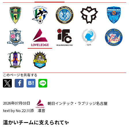
ニッパツ
名古屋
静岡
愛媛Ｌ
このページを共有する
2026年07月03日
朝日インテック・ラブリッジ名古屋
text by No.22 川添 凛音
温かいチームに支えられて✨️