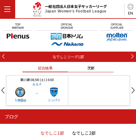
一般社団法人日本女子サッカーリーグ
Japan Women's Football League
EN
TOP
OFFICIAL
OFFICIAL
PARTNER
SPONSOR
SUPPLIER
なでしこリーグ1部
試合結果
次節
第15節 08/08 (土) 16:00
ＡＧＦ
-
Ｓ世田谷
ニッパツ
ブログ
第16節 09/05 (土) 15:00
第16節 09/05 (土) 15:00
試合結果
次節
ニッパツ
石人の星
-
-
なでしこ1部
なでしこ2部