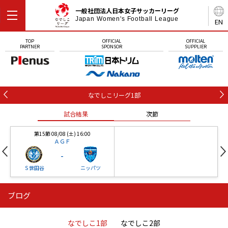
一般社団法人日本女子サッカーリーグ
Japan Women's Football League
EN
TOP
OFFICIAL
OFFICIAL
PARTNER
SPONSOR
SUPPLIER
なでしこリーグ1部
試合結果
次節
第15節 08/08 (土) 16:00
ＡＧＦ
-
Ｓ世田谷
ニッパツ
ブログ
第16節 09/05 (土) 15:00
第16節 09/05 (土) 15:00
試合結果
次節
ニッパツ
石人の星
-
-
なでしこ1部
なでしこ2部