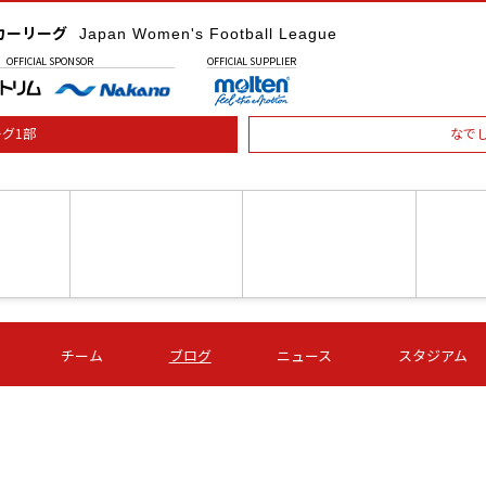
カーリーグ
Japan Women's Football League
OFFICIAL
SPONSOR
OFFICIAL
SUPPLIER
グ1部
なで
土) 15:00
第16節 09/05 (土) 16:00
第16節 09/05 (土) 17:00
第16節 09
チーム
ブログ
ニュース
スタジアム
星
ＡＧＦ
いちご
-
-
愛媛Ｌ
Ｓ世田谷
伊賀ＦＣ
ヴィアマ
Ａハリマ
Ｖ市原Ｌ