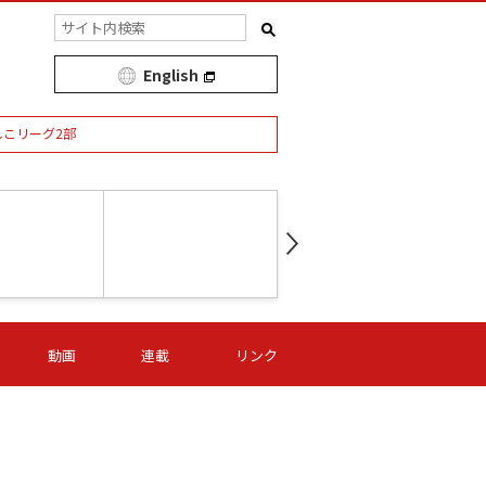
English
しこリーグ2部
第16節 09/05 (土) 15:00
第
ニッパツ
-
ニッパツ
名古屋
/06 (日) 15:00
第16節 09/06 (日) 15:00
第16節 09/05 (土) 15:00
第
動画
連載
リンク
オリプリ
津山
ニッパツ
-
-
-
Ｓ日体大
湯郷ベル
オルカ
ニッパツ
名古屋