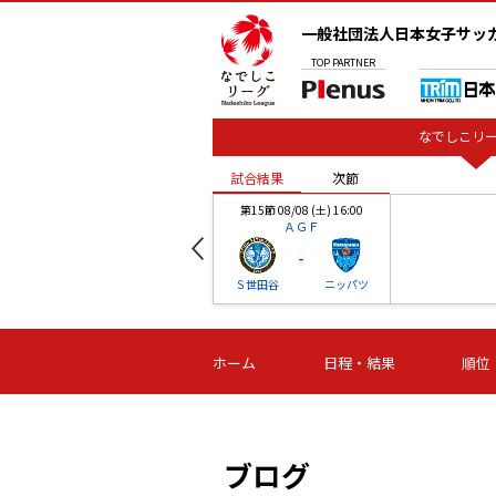
一般社団法人日本女子サッ
TOP
PARTNER
なでしこリー
試合結果
次節
00
第15節 08/08 (土) 16:00
ＡＧＦ
-
ベル
Ｓ世田谷
ニッパツ
試合結果
次節
00
第16節 09/06 (日) 15:00
第16節 09/05 (土) 15:00
第16節 09/05 (
ホーム
日程・結果
順位
津山
ニッパツ
石人の
-
-
-
体大
湯郷ベル
オルカ
ニッパツ
名古屋
静岡
ブログ