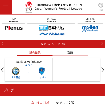
一般社団法人日本女子サッカーリーグ
Japan Women's Football League
EN
TOP
OFFICIAL
OFFICIAL
PARTNER
SPONSOR
SUPPLIER
なでしこリーグ1部
試合結果
次節
第15節 08/08 (土) 16:00
ＡＧＦ
-
Ｓ世田谷
ニッパツ
ブログ
第16節 09/05 (土) 15:00
第16節 09/05 (土) 15:00
試合結果
次節
ニッパツ
石人の星
-
-
なでしこ1部
なでしこ2部