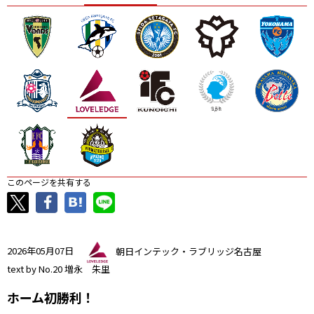
ニッパツ
名古屋
静岡
愛媛Ｌ
このページを共有する
2026年05月07日
朝日インテック・ラブリッジ名古屋
text by No.20 増永 朱里
ホーム初勝利！