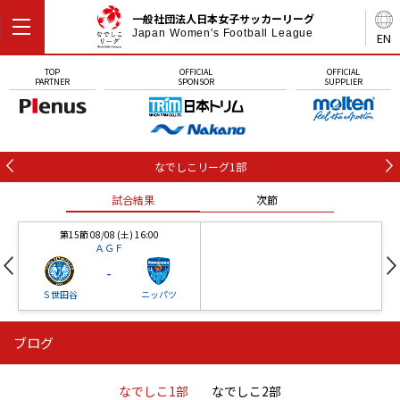
一般社団法人日本女子サッカーリーグ
Japan Women's Football League
EN
TOP
OFFICIAL
OFFICIAL
PARTNER
SPONSOR
SUPPLIER
なでしこリーグ1部
試合結果
次節
第15節 08/08 (土) 16:00
ＡＧＦ
-
Ｓ世田谷
ニッパツ
ブログ
第16節 09/05 (土) 15:00
第16節 09/05 (土) 15:00
試合結果
次節
ニッパツ
石人の星
-
-
なでしこ1部
なでしこ2部