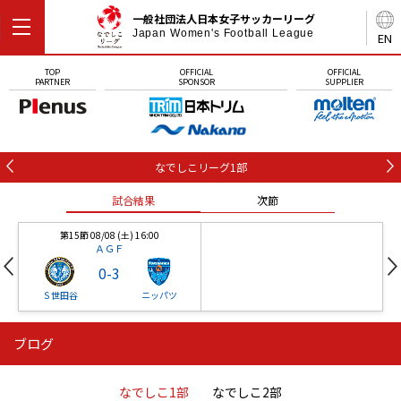
一般社団法人日本女子サッカーリーグ
Japan Women's Football League
EN
TOP
OFFICIAL
OFFICIAL
PARTNER
SPONSOR
SUPPLIER
なでしこリーグ1部
試合結果
次節
第15節 08/08 (土) 16:00
ＡＧＦ
0
-
3
Ｓ世田谷
ニッパツ
ブログ
第16節 09/05 (土) 15:00
第16節 09/05 (土) 15:00
試合結果
次節
ニッパツ
石人の星
-
-
なでしこ1部
なでしこ2部