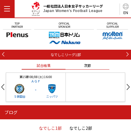
一般社団法人日本女子サッカーリーグ
Japan Women's Football League
EN
TOP
OFFICIAL
OFFICIAL
PARTNER
SPONSOR
SUPPLIER
なでしこリーグ1部
試合結果
次節
第15節 08/08 (土) 16:00
ＡＧＦ
-
Ｓ世田谷
ニッパツ
ブログ
第16節 09/05 (土) 15:00
第16節 09/05 (土) 15:00
試合結果
次節
ニッパツ
石人の星
-
-
なでしこ1部
なでしこ2部