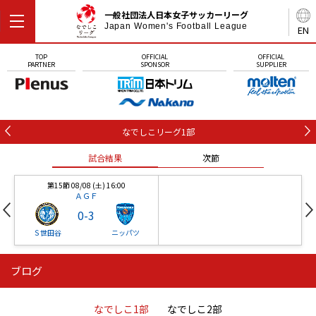
一般社団法人日本女子サッカーリーグ
Japan Women's Football League
EN
TOP
OFFICIAL
OFFICIAL
PARTNER
SPONSOR
SUPPLIER
なでしこリーグ1部
試合結果
次節
第15節 08/08 (土) 16:00
ＡＧＦ
0
-
3
Ｓ世田谷
ニッパツ
ブログ
第16節 09/05 (土) 15:00
第16節 09/05 (土) 15:00
試合結果
次節
ニッパツ
石人の星
-
-
なでしこ1部
なでしこ2部